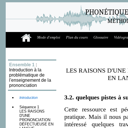
PHONÉTIQUE
MÉTHOD
Mode d'emploi
Plan du cours
Glossaire
Vidéogr
Ensemble 1
:
LES RAISONS D'UN
Introduction à la
problématique de
EN LA
l'enseignement de la
prononciation
3.2. quelques pistes à s
Introduction
Séquence 1
Cette ressource est pé
LES RAISONS
pratique. Mais il nous pa
D'UNE
PRONONCIATION
intéressé quelques tr
DÉFECTUEUSE EN