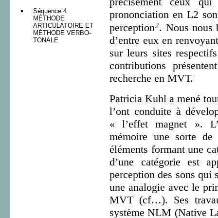
précisément ceux qui 
Séquence 4
prononciation en L2 son
MÉTHODE
2
perception
. Nous nous b
ARTICULATOIRE ET
MÉTHODE VERBO-
d’entre eux en renvoyant
TONALE
sur leurs sites respectif
contributions présente
recherche en MVT.
Patricia Kuhl a mené tou
l’ont conduite à dévelo
« l’effet magnet ». L
mémoire une sorte de r
éléments formant une cat
d’une catégorie est ap
perception des sons qui s
une analogie avec le prin
MVT (cf…). Ses trava
système NLM (Native La