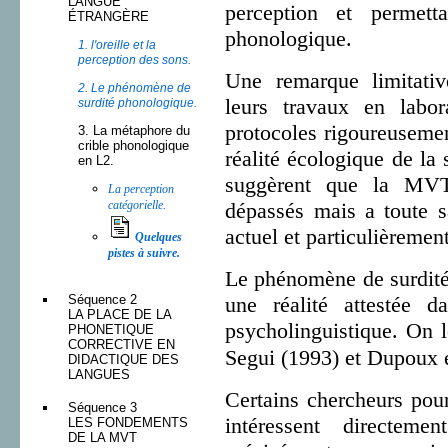
LANGUE
perception et permett
ÉTRANGÈRE
phonologique.
1. l'oreille et la
perception des sons.
Une remarque limitati
2. Le phénomène de
leurs travaux en labor
surdité phonologique.
protocoles rigoureusemen
3. La métaphore du
crible phonologique
réalité écologique de la 
en L2.
suggèrent que la MVT
La perception
dépassés mais a toute 
catégorielle.
actuel et particulièremen
Quelques
pistes à suivre.
Le phénomène de surdité
Séquence 2
une réalité attestée 
LA PLACE DE LA
psycholinguistique. On 
PHONETIQUE
CORRECTIVE EN
Segui (1993) et Dupoux e
DIDACTIQUE DES
LANGUES
Certains chercheurs pour
Séquence 3
intéressent directem
LES FONDEMENTS
DE LA MVT