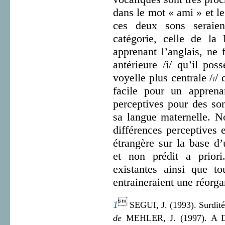
dans le mot « ami » et le
ces deux sons seraie
catégorie, celle de la
apprenant l’anglais, ne 
antérieure /i/ qu’il pos
voyelle plus centrale /
/ 
ɪ
facile pour un apprena
perceptives pour des so
sa langue maternelle. N
différences perceptives 
étrangère sur la base 
et non prédit a priori
existantes ainsi que to
entraineraient une réorg

1
SEGUI, J. (1993). Surdité
de
MEHLER, J. (1997). A De