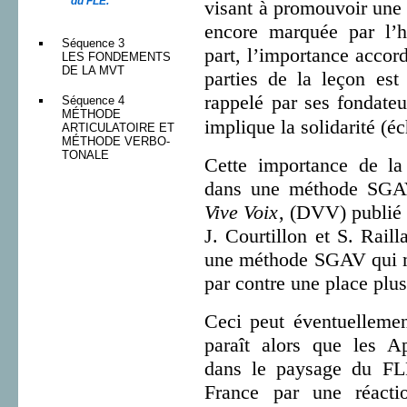
du FLE.
visant à promouvoir une 
encore marquée par l’h
Séquence 3
part, l’importance accor
LES FONDEMENTS
DE LA MVT
parties de la leçon es
rappelé par ses fondate
Séquence 4
MÉTHODE
implique la solidarité (é
ARTICULATOIRE ET
MÉTHODE VERBO-
TONALE
Cette importance de la
dans une méthode SGA
Vive Voix
, (DVV) publié
J. Courtillon et S. Rail
une méthode SGAV qui m
par contre une place plu
Ceci peut éventuellement
paraît alors que les A
dans le paysage du FL
France par une réactio