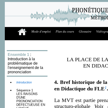
PHONÉTIQUE
MÉTHOD
Mode d'emploi
Plan du cours
Glossaire
Vidéogr
Ensemble 1
:
LA PLACE DE L
Introduction à la
problématique de
EN DIDA
l'enseignement de la
prononciation
4. Bref historique de l
Introduction
1
en Didactique du FLE
Séquence 1
LES RAISONS
D'UNE
La MVT est partie prena
PRONONCIATION
DÉFECTUEUSE EN
structuro-globale
Voix 