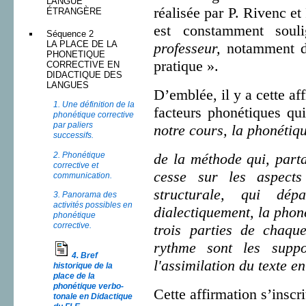
LANGUE
réalisée par P. Rivenc et
ÉTRANGÈRE
est constamment sou
Séquence 2
LA PLACE DE LA
professeur,
notamment da
PHONETIQUE
pratique ».
CORRECTIVE EN
DIDACTIQUE DES
LANGUES
D’emblée, il y a cette af
1. Une définition de la
facteurs phonétiques q
phonétique corrective
par paliers
notre cours, la phonétiq
successifs.
2. Phonétique
de la méthode qui, parta
corrective et
cesse sur les aspect
communication.
structurale, qui dé
3. Panorama des
activités possibles en
dialectiquement, la phon
phonétique
corrective.
trois parties de chaque
rythme sont les supp
4. Bref
l'assimilation du texte e
historique de la
place de la
phonétique verbo-
Cette affirmation s’insc
tonale en Didactique